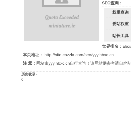
SEO查询：
权重查询
爱站权重
站长工具
世界排名
：ale
本页地址
： http://site.cnzzla.com/seo/yyy.hbxc.cn
注 意：
网站由yyy.hbxc.cn自行查询！该网站供参考请
历史收录»
0