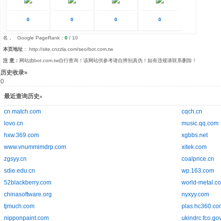
0
0
0
0
名， Google PageRank：
0
/ 10
本页地址
： http://site.cnzzla.com/seo/bot.com.tw
注 意：
网站由bot.com.tw自行查询！该网站供参考请自辨别真伪！如有违规请联系删除！
历史收录»
0
最近查询历史»
cn.match.com
cqch.cn
lovo.cn
music.qq.com
hxw.369.com
xgbbs.net
www.vnummimdrp.com
xitek.com
zgsyy.cn
coalprice.cn
sdie.edu.cn
wp.163.com
52blackberry.com
world-metal.c
chinasoftware.org
nyxyy.com
tjmuch.com
plas.hc360.co
nipponpaint.com
ukindrc.fco.go