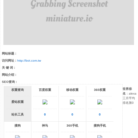
网站标题：
访问网址：
http://bot.com.tw
关 键 词：
网站介绍：
SEO查询：
世界排
权重查询
百度权重
移动权重
360权重
名
：alexa
三月平均
爱站权重
排名第0
站长工具
0
0
0
搜狗
神马
360手机
搜狗手机